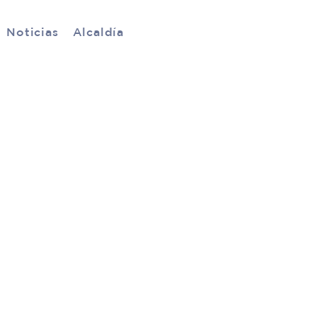
Noticias
Alcaldía